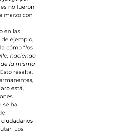
es no fueron 
e marzo con 
o en las 
 de ejemplo, 
ala cómo “
los 
lle, haciendo 
s de la misma 
Esto resalta, 
permanentes, 
aro está, 
iones 
e se ha 
de 
s ciudadanos 
utar. Los 