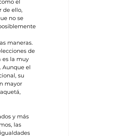
 como el 
 de ello, 
ue no se 
 posiblemente 
has maneras. 
elecciones de 
a es la muy 
. Aunque el 
ional, su 
on mayor 
aquetá, 
ados y más 
mos, las 
sigualdades 