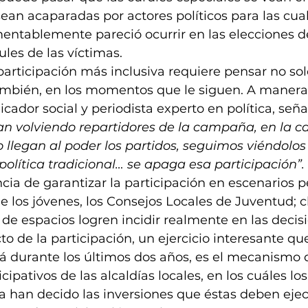
an acaparadas por actores políticos para las cual
entablemente pareció ocurrir en las elecciones d
ules de las víctimas
. 
participación más inclusiva requiere pensar no sol
también, en los momentos que le siguen. A manera
cador social y periodista experto en política, señ
n volviendo repartidores de la campaña, en la ca
 llegan al poder los partidos, seguimos viéndolo
olítica tradicional… se apaga esa participación”. 
cia de garantizar la participación en escenarios 
e los jóvenes, los Consejos Locales de Juventud; cl
 de espacios logren incidir realmente en las decis
to de la participación, un ejercicio interesante qu
á durante los últimos dos años, es el mecanismo 
cipativos de las alcaldías locales, en los cuáles lo
 han decido las inversiones que éstas deben ejec