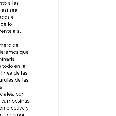
to a las 
así sea 
ados e 
de lo 
rente a su 
mero de 
ideramos que 
inaría 
 todo en la 
línea de las 
rules de las 
s 
iales, por 
, campesinas, 
n efectiva y 
 juego por 