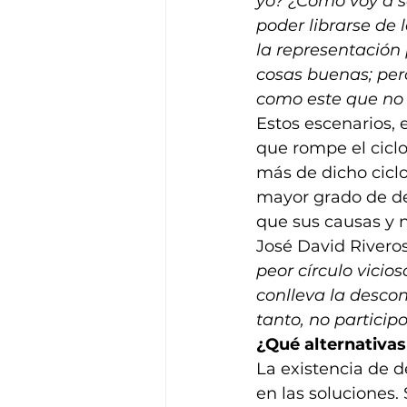
yo? ¿Cómo voy a sa
poder librarse de 
la representación
cosas buenas; per
como este que no 
Estos escenarios, e
que rompe el cicl
más de dicho ciclo
mayor grado de de
que sus causas y 
José David Rivero
peor círculo vicio
conlleva la descon
tanto, no particip
¿Qué alternativa
La existencia de d
en las soluciones.