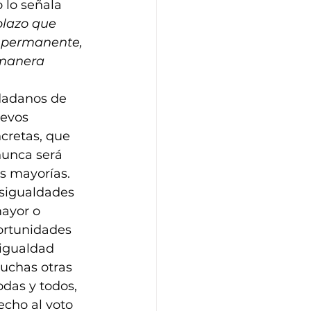
lo señala 
plazo que 
 permanente, 
 manera 
udadanos de 
uevos 
cretas, que 
nunca será 
s mayorías. 
esigualdades 
ayor o 
ortunidades 
sigualdad 
muchas otras 
das y todos, 
echo al voto 