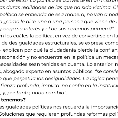
lir de esto? La política se convierte en un instr
las duras realidades de las que ha sido víctima. C
 política se entienda de esa manera, no van a pod
o ¿cómo le dice uno a una persona que viene de 
ponga su interés y el de sus cercanos primero?”
n los cuáles la política, en vez de convertirse en 
o de desigualdades estructurales, se expresa com
, explican por qué la ciudadanía pierde la confianz
sconexión y no encuentra en la política un meca
necesidades sean tenidas en cuenta. Lo anterior,
s, abogado experto en asuntos públicos, 
“se convie
so que perpetúa las desigualdades. La lógica perv
fianza profunda, implica: no confío en la instituci
o, y, por tanto, nada cambia”.
s tenemos?
esigualdades políticas nos recuerda la importanci
 Soluciones que requieren profundas reformas polít