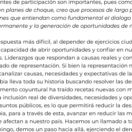
tes de participación son importantes, pues como 
en planes de choque, creo que procesos de largo 
ones que entiendan como fundamental el dialogo
permanente y la generación de oportunidades de
puesta más difícil, al depender de ejercicios ci
la capacidad de abrir oportunidades y confiar en n
os. Liderazgos que respondan a causas reales y con
ado de representación. Si bien la representación 
analizar causas, necesidades y expectativas de la
ia lleva toda su historia buscando resolver las d
omento coyuntural ha traído recetas nuevas con m
 inclusión real de diversidades, necesidades y op
suntos públicos, es lo que permitirá reducir la de
ia, para a través de esta, avanzar en reducir las 
 afectan a nuestro país. Hacemos un llamado a to
ngo, demos un paso hacia allá, ejerciendo el der