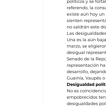
políticos y se for
referendo, la consu
existe aún hoy u
sienten representa
no saldrán este do
Las desigualdades 
Una es la aún baja
marzo, se eligiero
desigual represen
Senado de la Repúb
representación ha
desarrollo, dejan
Guainía, Vaupés o
Desigualdad polít
No es coincidenci
empobrecidos tenga
desigualdades pol