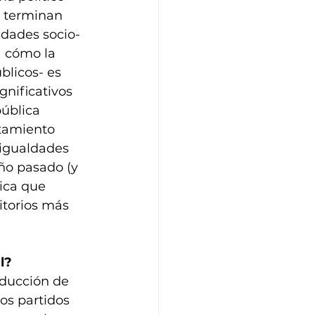
s terminan 
ldades socio-
a cómo la 
licos- es 
nificativos 
ública 
ntamiento 
sigualdades 
año pasado (y 
ica que 
itorios más 
l? 
educción de 
os partidos 