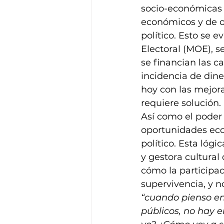
socio-económicas 
económicos y de o
político. Esto se e
Electoral (MOE)
, 
se financian las c
incidencia de dine
hoy con las mejora
requiere solución. 
Así como el poder 
oportunidades eco
político. Esta lógi
y gestora cultura
cómo la participac
supervivencia, y no
“cuando pienso en
públicos, no hay 