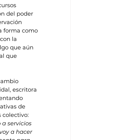
cursos 
n del poder 
rvación 
 la forma como 
con la 
algo que aún 
al que 
 
cambio 
dal, escritora 
mentando 
ativas de 
 colectivo: 
a servicios 
voy a hacer 