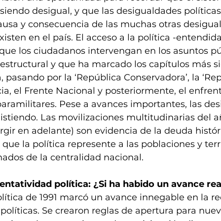
iendo desigual, y que las desigualdades política
causa y consecuencia de las muchas otras desigua
sten en el país. El acceso a la política -entendid
que los ciudadanos intervengan en los asuntos púb
structural y que ha marcado los capítulos más sig
a, pasando por la ‘República Conservadora’, la ‘Rep
ncia, el Frente Nacional y posteriormente, el enfre
 paramilitares. Pese a avances importantes, las de
xistiendo. Las movilizaciones multitudinarias del 
gir en adelante) son evidencia de la deuda histór
que la política represente a las poblaciones y terr
ados de la centralidad nacional.
ntatividad política: ¿Si ha habido un avance rea
lítica de 1991 marcó un avance innegable en la r
políticas. Se crearon reglas de apertura para nuev