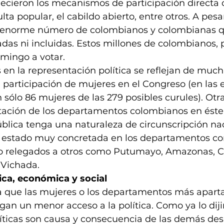
talecieron los mecanismos de participación directa
lta popular, el cabildo abierto, entre otros. A pesar
n enorme número de colombianos y colombianas q
das ni incluidas. Estos millones de colombianos,
mingo a votar. 
en la representación política se reflejan de muc
 participación de mujeres en el Congreso (en las 
n sólo 86 mujeres de las 279 posibles curules). Otr
tación de los departamentos colombianos en éste
lica tenga una naturaleza de circunscripción nac
 estado muy concretada en los departamentos c
do relegados a otros como Putumayo, Amazonas, C
 Vichada. 
ica, económica y social
a que las mujeres o los departamentos más apart
n un menor acceso a la política. Como ya lo diji
íticas son causa y consecuencia de las demás de