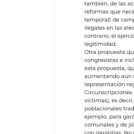
también, de las a
reformas que neces
temporal) de camp
ilegales en las ele
contrario, el ejer
legitimidad.
Otra propuesta qu
congresistas e in
esta propuesta, q
aumentando aún má
representación regi
Circunscripciones 
víctimas), es decir
poblacionales trad
ejemplo, para gara
comunales y de jóv
con garantías. No 