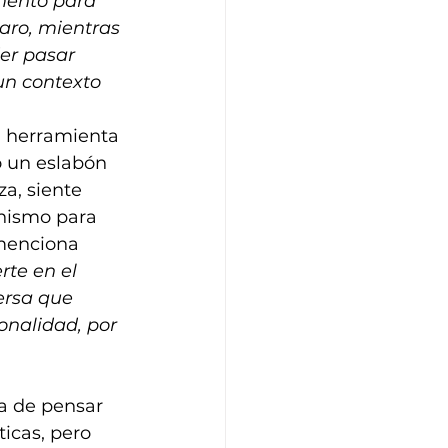
umento para 
laro, mientras 
er pasar 
un contexto 
la herramienta 
o un eslabón 
a, siente 
nismo para 
 menciona 
rte en el 
ersa que 
onalidad, por 
a de pensar 
icas, pero 