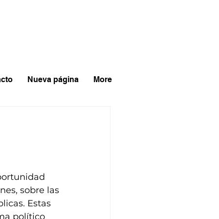
cto
Nueva página
More
portunidad 
nes, sobre las 
licas. Estas 
a político 