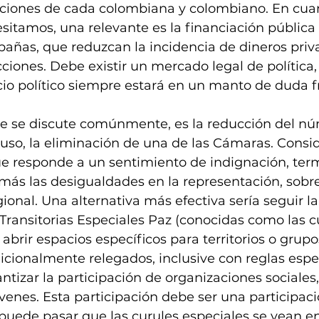
cciones de cada colombiana y colombiano. En cuan
itamos, una relevante es la financiación pública (
añas, que reduzcan la incidencia de dineros priv
cciones. Debe existir un mercado legal de política, 
cicio político siempre estará en un manto de duda f
e se discute comúnmente, es la reducción del nú
cluso, la eliminación de una de las Cámaras. Cons
ue responde a un sentimiento de indignación, term
s las desigualdades en la representación, sobre
onal. Una alternativa más efectiva sería seguir la 
Transitorias Especiales Paz (conocidas como las cu
, abrir espacios específicos para territorios o grupo
icionalmente relegados, inclusive con reglas espec
ntizar la participación de organizaciones sociales
enes. Esta participación debe ser una participació
puede pasar que las curules especiales se vean en