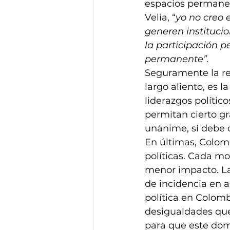
espacios permanen
Velia, “
yo no creo 
generen instituci
la participación 
permanente”.
Seguramente la res
largo aliento, es 
liderazgos polític
permitan cierto gr
unánime, sí debe c
En últimas, Colomb
políticas. Cada m
menor impacto. La
de incidencia en a
política en Colomb
desigualdades que
para que este domi