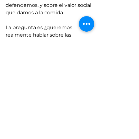
defendemos, y sobre el valor social 
que damos a la comida. 
La pregunta es ¿queremos 
realmente hablar sobre las 
implicaciones de lo que 
comemos? Si este bocado parece 
difícil de tragar, empecemos por 
soluciones sencillas: comamos 
más frutas y verduras, ojalá libres 
de químicos, ojalá conociendo 
quién lo produce, y si es posible, 
que sea de origen local. 
Contribuyendo a estas reflexiones, 
Silvia ha realizado una intervención 
artística que busca visibilizar los 
hábitos alimenticios de los 