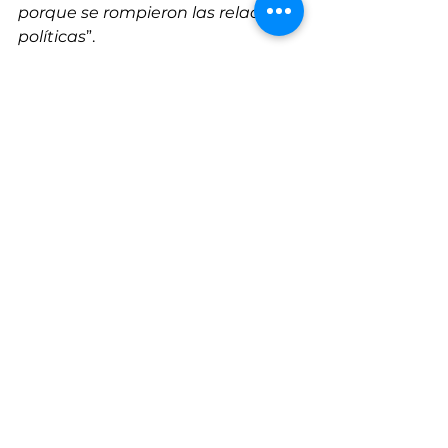
porque se rompieron las relaciones 
políticas
”. 
A propósito de esta reflexión, y 
como ejemplo del poder del arte 
para retejer, Andrea nos comparte 
este video de su obra 
Memorias 
Textiles Desde La Frontera: 
Narrativas De Mujeres Migrantes
. 
bordado por mujeres migrantes en 
la frontera, nos muestra historias 
de duelo y de resistencia que nos 
recuerdan que la vida es compleja, 
es profunda y es cambiante.  
Conócelo 
aquí
. 
Este artículo hace parte de una 
serie de 32 columnas que 
exploran la desigualdad en los 32 
departamentos de Colombia.
 Los 