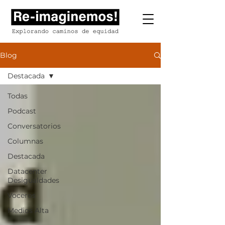
Blog
Destacada
Todas
Podcast
Conversatorios
Columnas
Destacada
Datacenter
Desigualdades
Voceros
Medios Alta