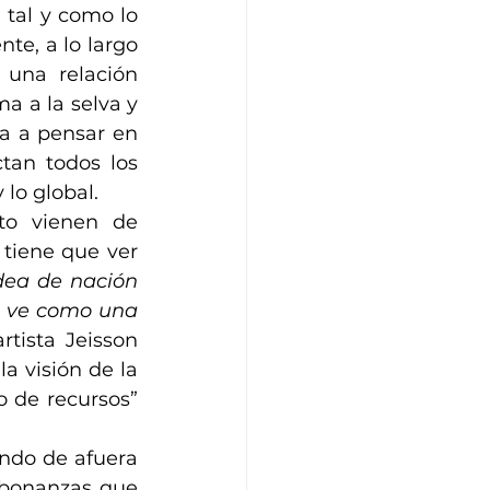
 tal y como lo 
te, a lo largo 
una relación 
a a la selva y 
va a pensar en 
tan todos los 
lo global. 
o vienen de 
tiene que ver 
dea de nación 
e ve como una 
rtista Jeisson 
a visión de la 
 de recursos” 
ndo de afuera 
 bonanzas que 