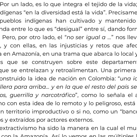
or un lado, es lo que integra el tejido de la vida;
dígenas “en la diversidad está la vida”. Precisamen
 pueblos indígenas han cultivado y mantenido 
nda entre lo que es “desigual” entre sí, dando form
 Pero, por otro lado, el “
no ser igual a …
” nos lle
 y con ellas, en las injusticias y retos que afec
a en Amazonía, en una trama que abarca lo local y 
es que se construyen sobre este departament
que se entrelazan y retroalimentan. Una primera 
nstruido la idea de nación en Colombia: “
una i
llera para arriba… y en la que el resto del país s
os, guerrilla y narcotráfico
”, como lo señala el a
o con esta idea de lo remoto y lo peligroso, está l
territorio improductivo o si no, como un “banco
s y extraídos por actores externos.
 extractivismo ha sido la manera en la cual el mu
 con la Amazonía. Así lo vemos en las múltiples