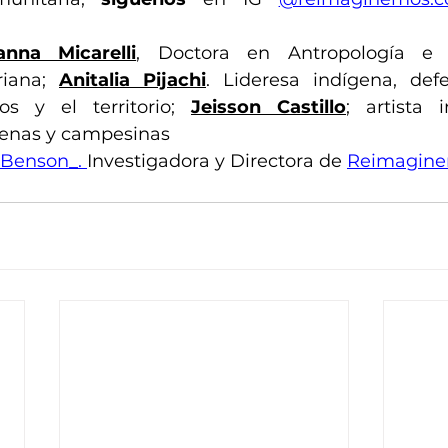
anna Micarelli
, Doctora en Antropología e I
riana; 
Anitalia Pijachi
. Lideresa indígena, def
s y el territorio; 
Jeisson Castillo
; artista 
genas y campesinas
_Benson_
. 
Investigadora y Directora de 
Reimagin