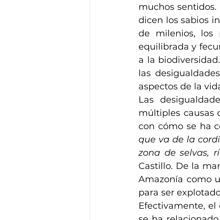
muchos sentidos. P
dicen los sabios in
de milenios, los
equilibrada y fecu
a la biodiversidad.
las desigualdades,
aspectos de la vid
Las desigualdad
múltiples causas 
con cómo se ha co
que va de la cordi
zona de selvas, rí
Castillo. De la man
Amazonía como un 
para ser explotado
Efectivamente, el
se ha relacionado