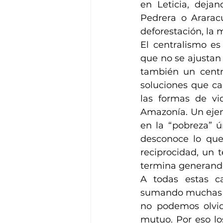
en Leticia, deja
Pedrera o Ararac
deforestación, la m
El centralismo es
que no se ajustan 
también un centr
soluciones que ca
las formas de vid
Amazonía. Un ejem
en la “pobreza” ú
desconoce lo que 
reciprocidad, un te
termina generand
A todas estas c
sumando muchas má
no podemos olvid
mutuo. Por eso lo