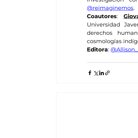
@reimaginemos
.
Coautores
: 
Giov
Universidad Jave
derechos humano
cosmologías indí
Editora
: 
@Allison