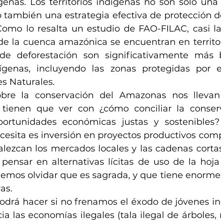
ígenas. Los territorios indígenas no son solo una
 también una estrategia efectiva de protección de 
 Como lo resalta un estudio de FAO-FILAC, casi la
de la cuenca amazónica se encuentran en territor
de deforestación son significativamente más 
dígenas, incluyendo las zonas protegidas por e
s Naturales. 
bre la conservación del Amazonas nos llevan
 tienen que ver con ¿cómo conciliar la conserv
ortunidades económicas justas y sostenibles? P
esita es inversión en proyectos productivos compa
alezcan los mercados locales y las cadenas cortas 
 pensar en alternativas lícitas de uso de la hoja
emos olvidar que es sagrada, y que tiene enorme
as. 
odrá hacer si no frenamos el éxodo de jóvenes in
a las economías ilegales (tala ilegal de árboles, m