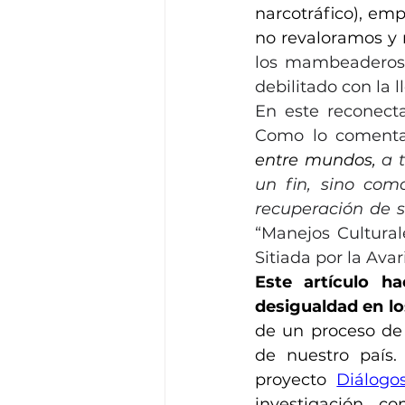
narcotráfico), em
los mambeaderos. 
debilitado con la l
Como lo comenta
entre mundos, 
a 
un fin, sino com
recuperación de 
“Manejos Cultural
Sitiada por la Avari
Este artículo h
desigualdad en l
de un proceso de 
de nuestro país
proyecto 
Diálogo
investigación co