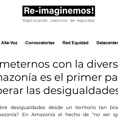
Alta-Voz
Convocatorias
Red Equidad
Datacente
eternos con la diver
azonía es el primer p
perar las desigualdade
re desigualdades desde un territorio tan bioc
azonía? En Amazonía el hecho de “
no ser i