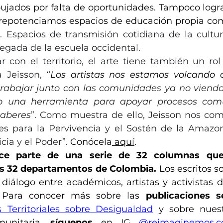
pujados por falta de oportunidades. Tampoco logra
Espacios de transmisión cotidiana de la cultur
legada de la escuela occidental.  
 Jeisson, 
“
Los artistas nos estamos volcando a
trabajar junto con las comunidades ya no viendo
o una herramienta para apoyar procesos comun
saberes
”. Como muestra de ello, Jeisson nos com
es para la Pervivencia y el Sostén de la Amazon
cia y el Poder”. 
Conócela
 aquí
.
ace parte de una serie de 32 columnas que 
os 32 departamentos de Colombia.
 Los escritos s
diálogo entre académicos, artistas y activistas d
. Para conocer más sobre las 
publicaciones 
s Territoriales sobre Desigualdad
 y sobre nuest
munitaria, 
síguenos
 en IG 
@reimaginemos.c