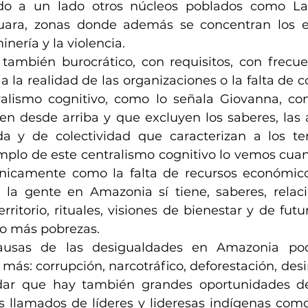
ndo a un lado otros núcleos poblados como La 
uara, zonas donde además se concentran los es
inería y la violencia. 
 también burocrático, con requisitos, con frecuen
a la realidad de las organizaciones o la falta de c
alismo cognitivo, como lo señala Giovanna, con
en desde arriba y que excluyen los saberes, las a
a y de colectividad que caracterizan a los terr
plo de este centralismo cognitivo lo vemos cua
nicamente como la falta de recursos económicos
la gente en Amazonia sí tiene, saberes, relacio
rritorio, rituales, visiones de bienestar y de futu
o más pobrezas. 
ausas de las desigualdades en Amazonia pod
s: corrupción, narcotráfico, deforestación, desin
ar que hay también grandes oportunidades de 
s llamados de líderes y lideresas indígenas como 