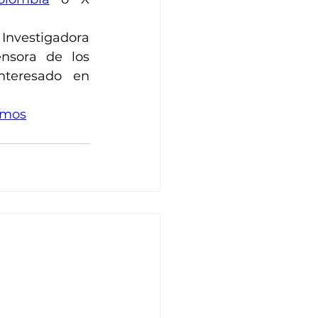
nvestigadora 
ensora de los 
interesado en 
emos