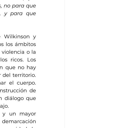
s, no para que 
 y para que 
 Wilkinson y 
s los ámbitos 
violencia o la 
s ricos. Los 
an que no hay 
el territorio. 
ar el cuerpo. 
strucción de 
n diálogo que 
jo. 
n y un mayor 
a demarcación 