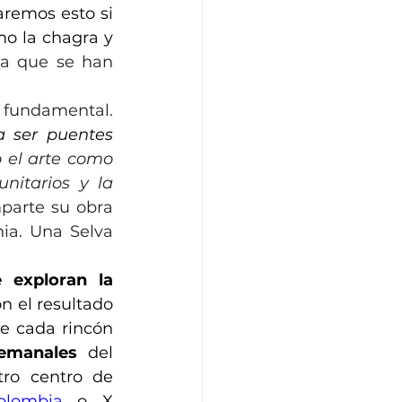
remos esto si 
no revaloramos y repotenciamos espacios de educación propia como la chagra y 
a que se han 
En este reconectar con el territorio, el arte tiene también un rol fundamental. 
 ser puentes 
 el arte como 
itarios y la 
parte su obra 
ia. Una Selva 
exploran la 
on el resultado 
e cada rincón 
semanales
 del 
ro centro de 
olombia
 o X 