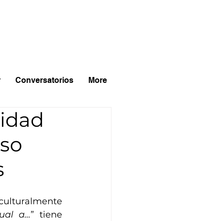
r
Conversatorios
More
sidad
aso
s
ulturalmente 
gual a…
” tiene 