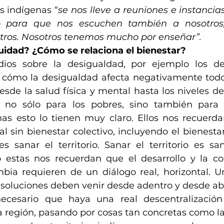
s indígenas “
se
nos lleve a reuniones e instancia
o para que nos escuchen también a nosotros,
tros. Nosotros tenemos mucho por enseñar”.
uidad? ¿Cómo se relaciona el bienestar?
dios sobre la desigualdad, por ejemplo los de
 cómo la desigualdad afecta negativamente todo
esde la salud física y mental hasta los niveles de 
 no sólo para los pobres, sino también para lo
as esto lo tienen muy claro. Ellos nos recuerd
l sin bienestar colectivo, incluyendo el bienestar d
s sanar el territorio. Sanar el territorio es san
estas nos recuerdan que el desarrollo y la con
ia requieren de un diálogo real, horizontal. U
 soluciones deben venir desde adentro y desde aba
ecesario que haya una real descentralizació
a región, pasando por cosas tan concretas como l