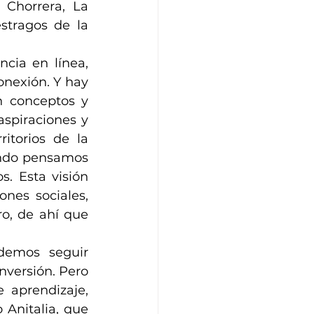
Chorrera, La 
tragos de la 
cia en línea, 
onexión. Y hay 
 conceptos y 
spiraciones y 
itorios de la 
ndo pensamos 
. Esta visión 
nes sociales, 
ro, de ahí que 
emos seguir 
versión. Pero 
aprendizaje, 
Anitalia, que 