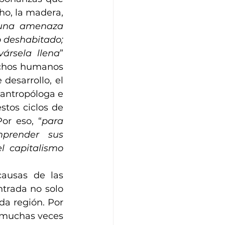
o, la madera, 
 una amenaza 
 deshabitado; 
ársela llena
” 
echos humanos 
desarrollo, el 
antropóloga e 
tos ciclos de 
or eso, “
para 
prender sus 
l capitalismo 
ausas de las 
trada no solo 
a región. Por 
 muchas veces 