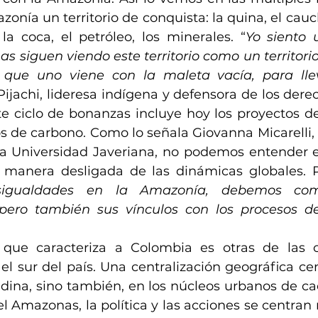
nía un territorio de conquista: la quina, el cauch
, la coca, el petróleo, los minerales. “
Yo siento
s siguen viendo este territorio como un territorio
 que uno viene con la maleta vacía, para llev
Pijachi, lideresa indígena y defensora de los der
ste ciclo de bonanzas incluye hoy los proyectos de 
s de carbono. Como lo señala Giovanna Micarelli, 
la Universidad Javeriana, no podemos entender es
 manera desligada de las dinámicas globales. P
esigualdades en la Amazonía, debemos com
 pero también sus vínculos con los procesos de
n que caracteriza a Colombia es otras de las c
l sur del país. Una centralización geográfica cen
dina, sino también, en los núcleos urbanos de cad
l Amazonas, la política y las acciones se centran