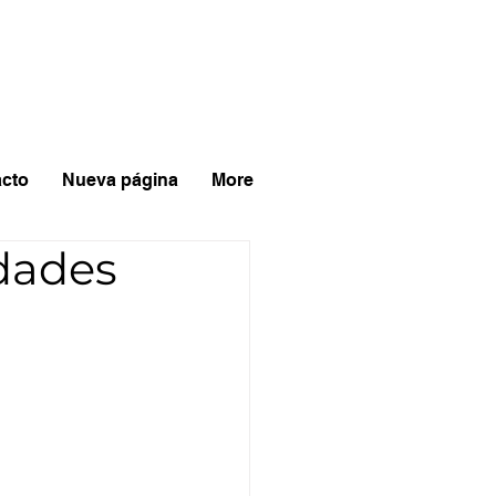
cto
Nueva página
More
ldades